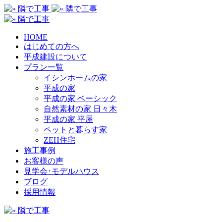
HOME
はじめての方へ
平成建設について
プラン一覧
イシンホームの家
平成の家
平成の家 ベーシック
自然素材の家 日々木
平成の家 平屋
ペットと暮らす家
ZEH住宅
施工事例
お客様の声
見学会･モデルハウス
ブログ
採用情報