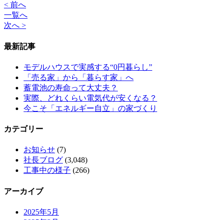
< 前へ
一覧へ
次へ >
最新記事
モデルハウスで実感する“0円暮らし”
「売る家」から「暮らす家」へ
蓄電池の寿命って大丈夫？
実際、どれくらい電気代が安くなる？
今こそ「エネルギー自立」の家づくり
カテゴリー
お知らせ
(7)
社長ブログ
(3,048)
工事中の様子
(266)
アーカイブ
2025年5月