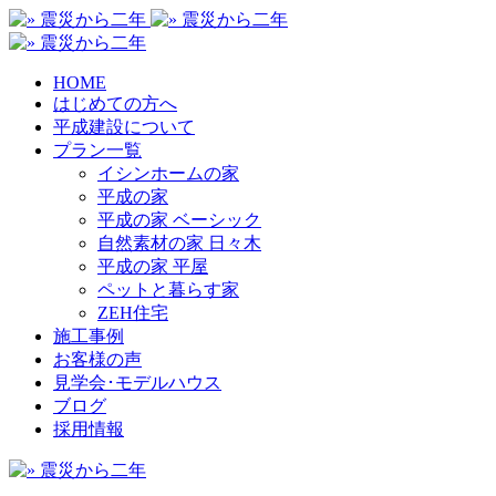
HOME
はじめての方へ
平成建設について
プラン一覧
イシンホームの家
平成の家
平成の家 ベーシック
自然素材の家 日々木
平成の家 平屋
ペットと暮らす家
ZEH住宅
施工事例
お客様の声
見学会･モデルハウス
ブログ
採用情報