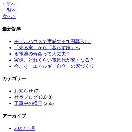
< 前へ
一覧へ
次へ >
最新記事
モデルハウスで実感する“0円暮らし”
「売る家」から「暮らす家」へ
蓄電池の寿命って大丈夫？
実際、どれくらい電気代が安くなる？
今こそ「エネルギー自立」の家づくり
カテゴリー
お知らせ
(7)
社長ブログ
(3,048)
工事中の様子
(266)
アーカイブ
2025年5月