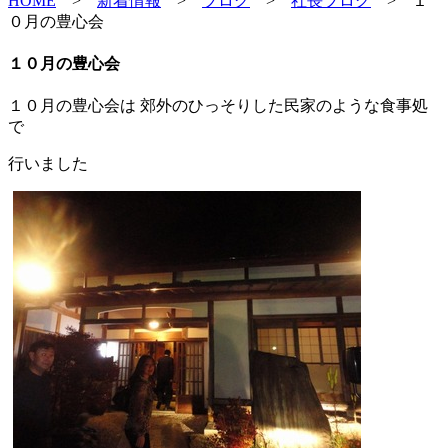
HOME
>
新着情報
>
ブログ
>
社長ブログ
>
１
０月の豊心会
１０月の豊心会
１０月の豊心会は 郊外のひっそりした民家のような食事処
で
行いました