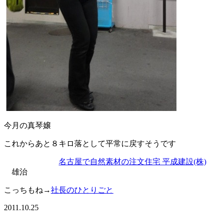
今月の真琴嬢
これからあと８キロ落として平常に戻すそうです
名古屋で自然素材の注文住宅 平成建設(株)
雄治
こっちもね→
社長のひとりごと
2011.10.25