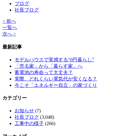
ブログ
社長ブログ
< 前へ
一覧へ
次へ >
最新記事
モデルハウスで実感する“0円暮らし”
「売る家」から「暮らす家」へ
蓄電池の寿命って大丈夫？
実際、どれくらい電気代が安くなる？
今こそ「エネルギー自立」の家づくり
カテゴリー
お知らせ
(7)
社長ブログ
(3,048)
工事中の様子
(266)