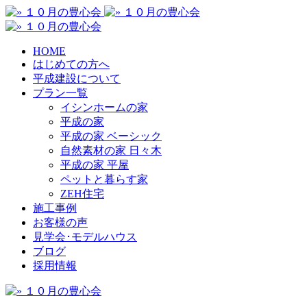
HOME
はじめての方へ
平成建設について
プラン一覧
イシンホームの家
平成の家
平成の家 ベーシック
自然素材の家 日々木
平成の家 平屋
ペットと暮らす家
ZEH住宅
施工事例
お客様の声
見学会･モデルハウス
ブログ
採用情報