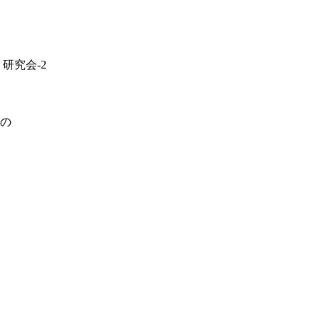
研究会-2
の
古橋 