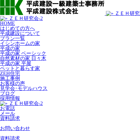
HOME
はじめての方へ
平成建設について
プラン一覧
イシンホームの家
平成の家
平成の家 ベーシック
自然素材の家 日々木
平成の家 平屋
ペットと暮らす家
ZEH住宅
施工事例
お客様の声
見学会･モデルハウス
ブログ
採用情報
お電話
メール
資料請求
お問い合わせ
資料請求