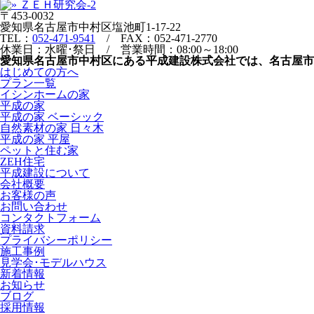
〒453-0032
愛知県名古屋市中村区塩池町1-17-22
TEL：
052-471-9541
/ FAX：052-471-2770
休業日：水曜･祭日 / 営業時間：08:00～18:00
愛知県名古屋市中村区にある平成建設株式会社では、名古屋
はじめての方へ
プラン一覧
イシンホームの家
平成の家
平成の家 ベーシック
自然素材の家 日々木
平成の家 平屋
ペットと住む家
ZEH住宅
平成建設について
会社概要
お客様の声
お問い合わせ
コンタクトフォーム
資料請求
プライバシーポリシー
施工事例
見学会･モデルハウス
新着情報
お知らせ
ブログ
採用情報