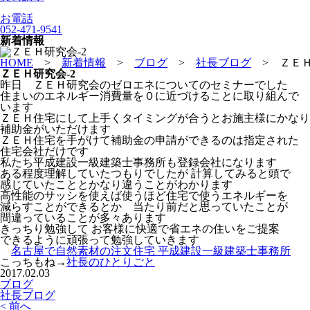
お電話
052-471-9541
新着情報
HOME
>
新着情報
>
ブログ
>
社長ブログ
>
ＺＥＨ
ＺＥＨ研究会-2
昨日 ＺＥＨ研究会のゼロエネについてのセミナーでした
住まいのエネルギー消費量を０に近づけることに取り組んで
います
ＺＥＨ住宅にして上手くタイミングが合うとお施主様にかなり
補助金がいただけます
ＺＥＨ住宅を手がけて補助金の申請ができるのは指定された
住宅会社だけです
私たち平成建設一級建築士事務所も登録会社になります
ある程度理解していたつもりでしたが 計算してみると頭で
感じていたこととかなり違うことがわかります
高性能のサッシを使えば使うほど住宅で使うエネルギーを
減らすことができるとか 当たり前だと思っていたことが
間違っていることが多々あります
きっちり勉強して お客様に快適で省エネの住いをご提案
できるように頑張って勉強していきます
名古屋で自然素材の注文住宅 平成建設一級建築士事務所
こっちもね→
社長のひとりごと
2017.02.03
ブログ
社長ブログ
< 前へ