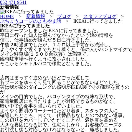
052-471-9541
新着情報
HOME
>
新着情報
>
ブログ
>
スタッフブログ
>
ぶちょうコージのよもやま話
>
IKEAに行ってきました
IKEAに行ってきました
昨年オープンしましたIKEAに行ってきました。
平日に行った知人は混んでなかったという娘の情報を
信じ、仕事始めが済んだ５日に行きました。
午後２時過ぎでしたが、１キロ以上手前から渋滞し、
ようやくすぐ近くまでたどり着くと、係の人がハンドマイクで
メイン駐車場(１５００台収容）は満車で、
臨時駐車場へ行くように指示されました。
そこからシャトルバスで移動となりました。
店内はまっすぐ進めないほどごった返して
各ブースをゆっくり見て回ることができないほどでした。
実は我が家のダイニングの照明がIKEA製でその電球を買うの
が
メインの目的でした。ハロゲンタイプの特殊な形状で、
家電量販店にも当たりましたが対応できるものがなく、
暗い中での食事を強いられていました。
ようやく照明のコーナーにたどり着き、スタッフの人に
確認したところ、古くて、代替品もなしとのつれない返事。
この辺りをカバーしていただくことが、満足度を高める
大きな要因になる訳で、住宅もしかり、お客様のニーズを
お引渡し後も対応しなければならないと、痛感しました。