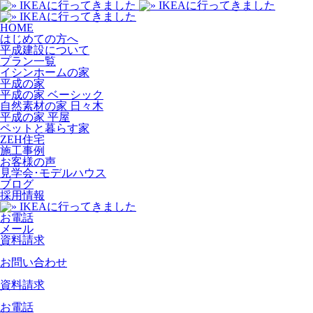
HOME
はじめての方へ
平成建設について
プラン一覧
イシンホームの家
平成の家
平成の家 ベーシック
自然素材の家 日々木
平成の家 平屋
ペットと暮らす家
ZEH住宅
施工事例
お客様の声
見学会･モデルハウス
ブログ
採用情報
お電話
メール
資料請求
お問い合わせ
資料請求
お電話