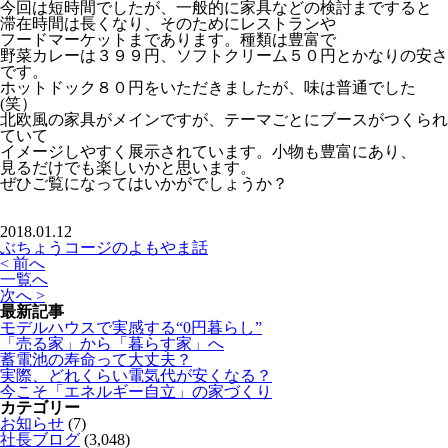
今回は短時間でしたが、一般的に家具などの検討まですると
滞在時間は長くなり、そのためにレストランや
フードマーケットまであります。種類は豊富で
野菜カレーは３９９円、ソフトクリーム５０円とかなりの安さ
です。
ホットドック８０円をいただきましたが、味は普通でした
(笑）
北欧風の家具がメインですが、テーマごとにブースがつくられ
ていて
イメージしやすく展示されています。小物も豊富にあり、
見るだけでも楽しいかと思います。
ぜひご覧になってはいかがでしょうか？
2018.01.12
ぶちょうコージのよもやま話
< 前へ
一覧へ
次へ >
最新記事
モデルハウスで実感する“0円暮らし”
「売る家」から「暮らす家」へ
蓄電池の寿命って大丈夫？
実際、どれくらい電気代が安くなる？
今こそ「エネルギー自立」の家づくり
カテゴリー
お知らせ
(7)
社長ブログ
(3,048)