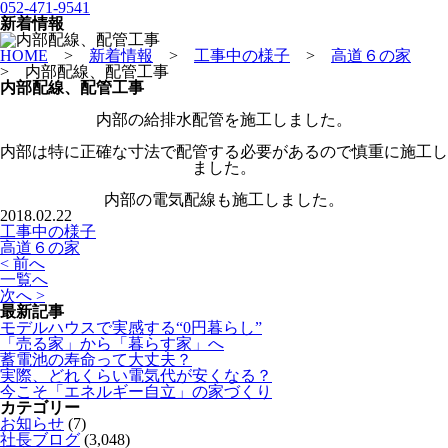
052-471-9541
新着情報
HOME
>
新着情報
>
工事中の様子
>
高道６の家
>
内部配線、配管工事
内部配線、配管工事
内部の給排水配管を施工しました。
内部は特に正確な寸法で配管する必要があるので慎重に施工し
ました。
内部の電気配線も施工しました。
2018.02.22
工事中の様子
高道６の家
< 前へ
一覧へ
次へ >
最新記事
モデルハウスで実感する“0円暮らし”
「売る家」から「暮らす家」へ
蓄電池の寿命って大丈夫？
実際、どれくらい電気代が安くなる？
今こそ「エネルギー自立」の家づくり
カテゴリー
お知らせ
(7)
社長ブログ
(3,048)