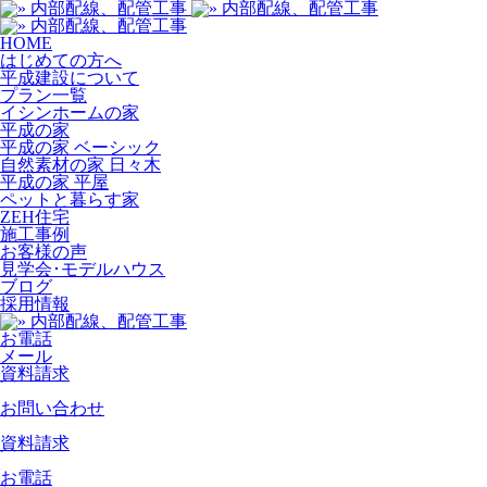
HOME
はじめての方へ
平成建設について
プラン一覧
イシンホームの家
平成の家
平成の家 ベーシック
自然素材の家 日々木
平成の家 平屋
ペットと暮らす家
ZEH住宅
施工事例
お客様の声
見学会･モデルハウス
ブログ
採用情報
お電話
メール
資料請求
お問い合わせ
資料請求
お電話