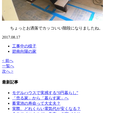
ちょっとお洒落でカッコいい階段になりましたね。
2017.08.17
工事中の様子
碧南向陽の家
< 前へ
一覧へ
次へ >
最新記事
モデルハウスで実感する“0円暮らし”
「売る家」から「暮らす家」へ
蓄電池の寿命って大丈夫？
実際、どれくらい電気代が安くなる？