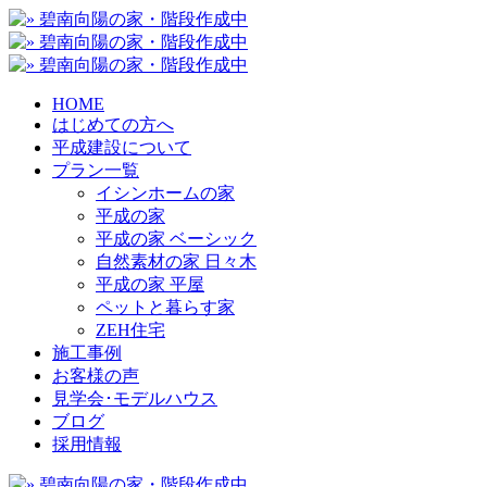
HOME
はじめての方へ
平成建設について
プラン一覧
イシンホームの家
平成の家
平成の家 ベーシック
自然素材の家 日々木
平成の家 平屋
ペットと暮らす家
ZEH住宅
施工事例
お客様の声
見学会･モデルハウス
ブログ
採用情報