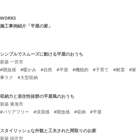
WORKS
施工事例紹介「平屋の家」
シンプルでスムーズに動ける平屋のおうち
新築 一宮市
#
開放感
#
暖かみ
#
自然
#
平屋
#
機能的
#
子育て
#
耐震
#
家
事ラク
#
大型収納
収納力と居住性抜群の平屋風のおうち
新築 東海市
#
バリアフリー
#
清潔感
#
開放感
#
収納
#
平屋
スタイリッシュな外観と工夫された間取りのお家
新築 稲沢市