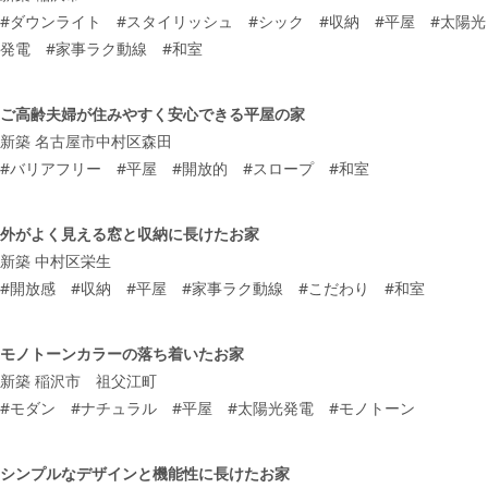
#
ダウンライト
#
スタイリッシュ
#
シック
#
収納
#
平屋
#
太陽光
発電
#
家事ラク動線
#
和室
ご高齢夫婦が住みやすく安心できる平屋の家
新築 名古屋市中村区森田
#
バリアフリー
#
平屋
#
開放的
#
スロープ
#
和室
外がよく見える窓と収納に長けたお家
新築 中村区栄生
#
開放感
#
収納
#
平屋
#
家事ラク動線
#
こだわり
#
和室
モノトーンカラーの落ち着いたお家
新築 稲沢市 祖父江町
#
モダン
#
ナチュラル
#
平屋
#
太陽光発電
#
モノトーン
シンプルなデザインと機能性に長けたお家