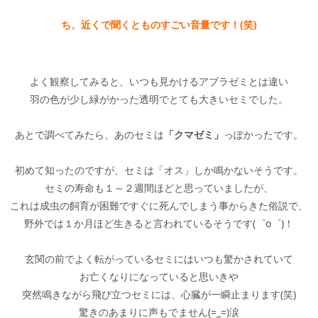
ち、近くで聞くとものすごい音量です！(笑)
よく観察してみると、いつも見かけるアブラゼミとは違い
羽の色が少し緑がかった透明でとても大きいセミでした。
あとで調べてみたら、あのセミは
「クマゼミ」
っぽかったです。
初めて知ったのですが、セミは「オス」しか鳴かないそうです。
セミの寿命も１～２週間ほどと思っていましたが、
これは成虫の飼育が困難ですぐに死んでしまう事からきた俗説で、
野外では１か月ほど生きると言われているそうです(゜o゜)！
玄関の前でよく転がっているセミにはいつも驚かされていて
お亡くなりになっていると思いきや
突然鳴きながら飛び立つセミには、心臓が一瞬止まります(笑)
驚きのあまりに声もでません(=_=)涙