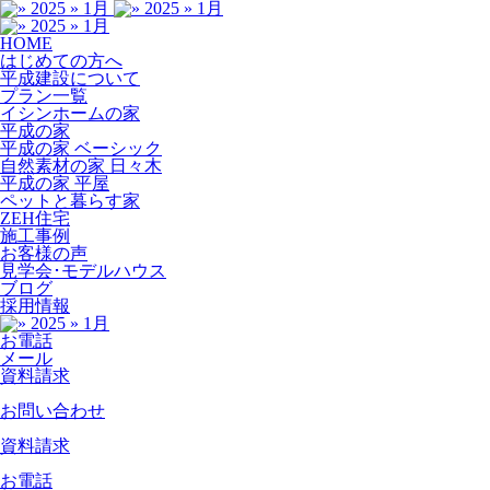
HOME
はじめての方へ
平成建設について
プラン一覧
イシンホームの家
平成の家
平成の家 ベーシック
自然素材の家 日々木
平成の家 平屋
ペットと暮らす家
ZEH住宅
施工事例
お客様の声
見学会･モデルハウス
ブログ
採用情報
お電話
メール
資料請求
お問い合わせ
資料請求
お電話