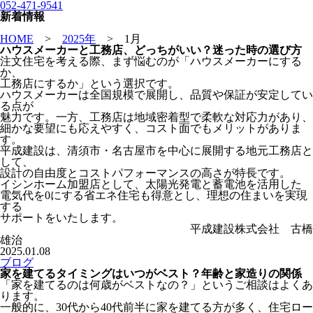
052-471-9541
新着情報
HOME
>
2025年
>
1月
ハウスメーカーと工務店、どっちがいい？迷った時の選び方
注文住宅を考える際、まず悩むのが「ハウスメーカーにする
か、
工務店にするか」という選択です。
ハウスメーカーは全国規模で展開し、品質や保証が安定してい
る点が
魅力です。一方、工務店は地域密着型で柔軟な対応力があり、
細かな要望にも応えやすく、コスト面でもメリットがありま
す。
平成建設は、清須市・名古屋市を中心に展開する地元工務店と
して、
設計の自由度とコストパフォーマンスの高さが特長です。
イシンホーム加盟店として、太陽光発電と蓄電池を活用した
電気代を0にする省エネ住宅も得意とし、理想の住まいを実現
する
サポートをいたします。
平成建設株式会社 古橋
雄治
2025.01.08
ブログ
家を建てるタイミングはいつがベスト？年齢と家造りの関係
「家を建てるのは何歳がベストなの？」というご相談はよくあ
ります。
一般的に、30代から40代前半に家を建てる方が多く、住宅ロー