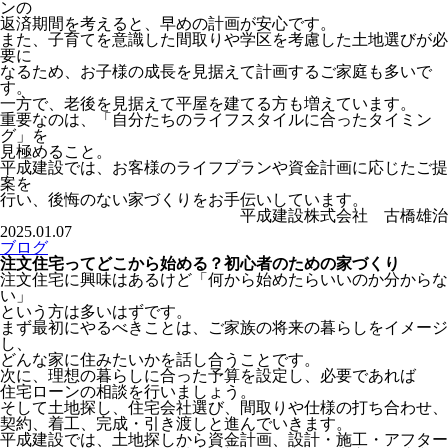
ンの
返済期間を考えると、早めの計画が安心です。
また、子育てを意識した間取りや学区を考慮した土地選びが必
要に
なるため、お子様の成長を見据えて計画するご家庭も多いで
す。
一方で、老後を見据えて平屋を建てる方も増えています。
重要なのは、「自分たちのライフスタイルに合ったタイミン
グ」を
見極めること。
平成建設では、お客様のライフプランや資金計画に応じたご提
案を
行い、後悔のない家づくりをお手伝いしています。
平成建設株式会社 古橋雄治
2025.01.07
ブログ
注文住宅ってどこから始める？初心者のための家づくり
注文住宅に興味はあるけど「何から始めたらいいのか分からな
い」
という方は多いはずです。
まず最初にやるべきことは、ご家族の将来の暮らしをイメージ
し、
どんな家に住みたいかを話し合うことです。
次に、理想の暮らしに合った予算を設定し、必要であれば
住宅ローンの相談を行いましょう。
そして土地探し、住宅会社選び、間取りや仕様の打ち合わせ、
契約、着工、完成・引き渡しと進んでいきます。
平成建設では、土地探しから資金計画、設計・施工・アフター