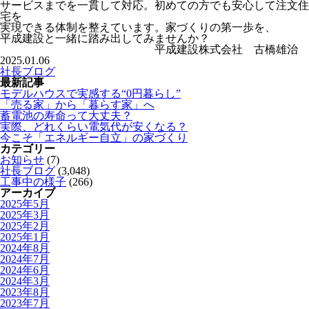
サービスまでを一貫して対応。初めての方でも安心して注文住
宅を
実現できる体制を整えています。家づくりの第一歩を、
平成建設と一緒に踏み出してみませんか？
平成建設株式会社 古橋雄治
2025.01.06
社長ブログ
最新記事
モデルハウスで実感する“0円暮らし”
「売る家」から「暮らす家」へ
蓄電池の寿命って大丈夫？
実際、どれくらい電気代が安くなる？
今こそ「エネルギー自立」の家づくり
カテゴリー
お知らせ
(7)
社長ブログ
(3,048)
工事中の様子
(266)
アーカイブ
2025年5月
2025年3月
2025年2月
2025年1月
2024年8月
2024年7月
2024年6月
2024年3月
2023年8月
2023年7月