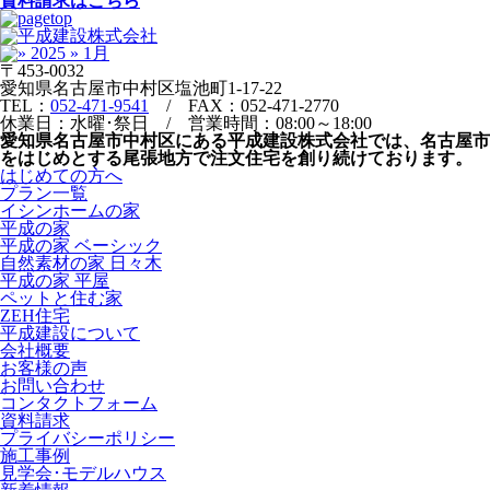
資料請求はこちら
〒453-0032
愛知県名古屋市中村区塩池町1-17-22
TEL：
052-471-9541
/ FAX：052-471-2770
休業日：水曜･祭日 / 営業時間：08:00～18:00
愛知県名古屋市中村区にある平成建設株式会社では、名古屋市
をはじめとする尾張地方で注文住宅を創り続けております。
はじめての方へ
プラン一覧
イシンホームの家
平成の家
平成の家 ベーシック
自然素材の家 日々木
平成の家 平屋
ペットと住む家
ZEH住宅
平成建設について
会社概要
お客様の声
お問い合わせ
コンタクトフォーム
資料請求
プライバシーポリシー
施工事例
見学会･モデルハウス