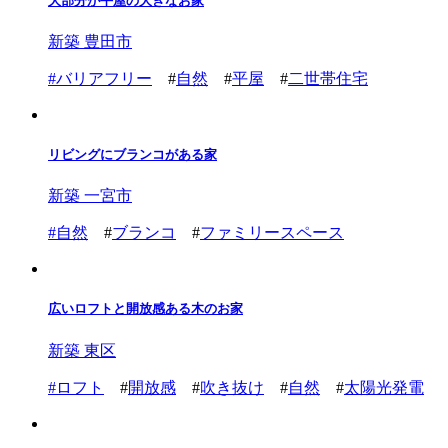
大部分が平屋の大きなお家
新築 豊田市
#
バリアフリー
#
自然
#
平屋
#
二世帯住宅
リビングにブランコがある家
新築 一宮市
#
自然
#
ブランコ
#
ファミリースペース
広いロフトと開放感ある木のお家
新築 東区
#
ロフト
#
開放感
#
吹き抜け
#
自然
#
太陽光発電