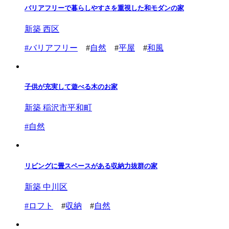
バリアフリーで暮らしやすさを重視した和モダンの家
新築 西区
#
バリアフリー
#
自然
#
平屋
#
和風
子供が充実して遊べる木のお家
新築 稲沢市平和町
#
自然
リビングに畳スペースがある収納力抜群の家
新築 中川区
#
ロフト
#
収納
#
自然