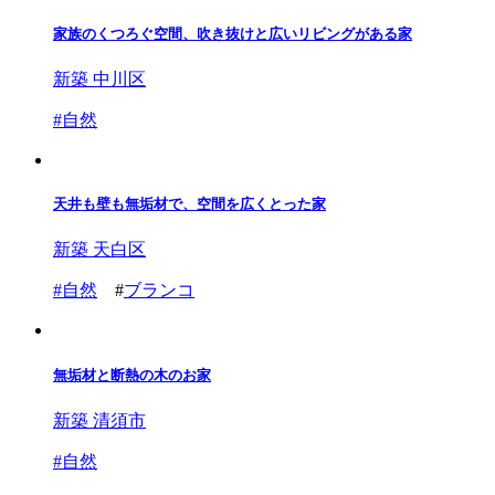
家族のくつろぐ空間、吹き抜けと広いリビングがある家
新築 中川区
#
自然
天井も壁も無垢材で、空間を広くとった家
新築 天白区
#
自然
#
ブランコ
無垢材と断熱の木のお家
新築 清須市
#
自然