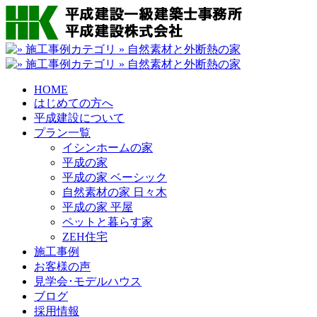
HOME
はじめての方へ
平成建設について
プラン一覧
イシンホームの家
平成の家
平成の家 ベーシック
自然素材の家 日々木
平成の家 平屋
ペットと暮らす家
ZEH住宅
施工事例
お客様の声
見学会･モデルハウス
ブログ
採用情報