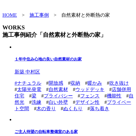
HOME
>
施工事例
>
自然素材と外断熱の家
WORKS
施工事例紹介「自然素材と外断熱の家」
１年中住み心地の良い自然素材のお家
新築 中村区
#
ナチュラル
#
開放感
#
収納
#
暖かみ
#
吹き抜け
#
太陽光発電
#
自然素材
#
ウッドデッキ
#
店舗併用
住宅
#
梁
#
プライバシー
#
フェンス
#
機能性
#
自
然光
#
洗練
#
白い外壁
#
デザイン性
#
プライベー
ト空間
#
木の香り
#
ぬくもり
#
落ち着き
ご主人待望の自転車整備室のある家