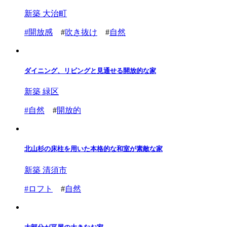
新築 大治町
#
開放感
#
吹き抜け
#
自然
ダイニング、リビングと見通せる開放的な家
新築 緑区
#
自然
#
開放的
北山杉の床柱を用いた本格的な和室が素敵な家
新築 清須市
#
ロフト
#
自然