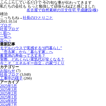
ふらふらしているだけで 今の旬な事が伝わってきます
私たちの会社も もっと勉強して頑張らねばと感じました
名古屋で自然素材の注文住宅 平成建設(株)
雄治
こっちもね→
社長のひとりごと
2011.10.14
ブログ
社長ブログ
< 前へ
一覧へ
次へ >
最新記事
モデルハウスで実感する“0円暮らし”
「売る家」から「暮らす家」へ
蓄電池の寿命って大丈夫？
実際、どれくらい電気代が安くなる？
今こそ「エネルギー自立」の家づくり
カテゴリー
お知らせ
(7)
社長ブログ
(3,048)
工事中の様子
(266)
アーカイブ
2025年5月
2025年3月
2025年2月
2025年1月
2024年8月
2024年7月