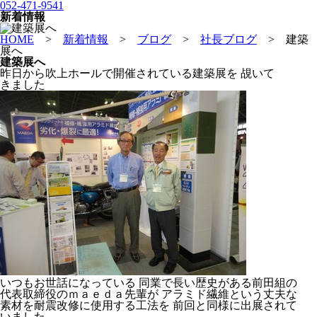
052-471-9541
新着情報
HOME
>
新着情報
>
ブログ
>
社長ブログ
>
建築
展へ
建築展へ
昨日から吹上ホールで開催されている建築展を 覘いて
きました
いつもお世話になっている 同業で長い歴史がある前田組の
代表取締役のｍａｅｄａ先輩が アラミド繊維という丈夫な
素材を耐震改修に使用する工法を 前回と同様に出展されて
いました