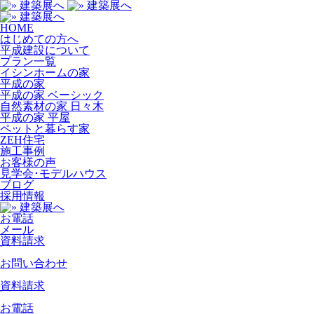
HOME
はじめての方へ
平成建設について
プラン一覧
イシンホームの家
平成の家
平成の家 ベーシック
自然素材の家 日々木
平成の家 平屋
ペットと暮らす家
ZEH住宅
施工事例
お客様の声
見学会･モデルハウス
ブログ
採用情報
お電話
メール
資料請求
お問い合わせ
資料請求
お電話