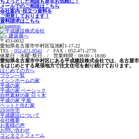
ちょっとした相談も是非お気軽に！
メールでのご相談はこちら
会社案内･役立つ資料を
ご用意しております！
資料請求はこちら
〒453-0032
愛知県名古屋市中村区塩池町1-17-22
TEL：
052-471-9541
/ FAX：052-471-2770
休業日：水曜･祭日 / 営業時間：08:00～18:00
愛知県名古屋市中村区にある平成建設株式会社では、名古屋市
をはじめとする尾張地方で注文住宅を創り続けております。
はじめての方へ
プラン一覧
イシンホームの家
平成の家
平成の家 ベーシック
自然素材の家 日々木
平成の家 平屋
ペットと住む家
ZEH住宅
平成建設について
会社概要
お客様の声
お問い合わせ
コンタクトフォーム