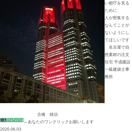
い都庁を見る
ために
人が密集する
なんてことが
ないようにし
てほしいです
名古屋で自
然素材の注文
住宅 平成建設
一級建築士事
務所
古橋 雄治
←あなたのワンクリックお願いします
2020.06.03