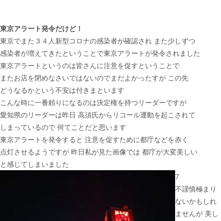
東京アラート発令だけど！
東京でまた３４人新型コロナの感染者が確認され また少しずつ
感染者が増えてきたということで東京アラートが発令されました
東京アラートというのは皆さんに注意を促すということで
またお店を閉めなさいではないのでまだよかったすが この先
どうなるかという不安は付きまといます
こんな時に一番頼りになるのは決定権を持つリーダーですが
愛知県のリーダーは昨日 高須氏からリコール運動を起こされて
しまっているので 何てことだと思います
東京アラートを発令すると 注意を促すために都庁などを赤く
点灯させるようですが 昨日私が見た画像では 都庁が大変美しい
と感じてしまいました
7
不謹慎極まり
ないかもしれ
ませんが 美し