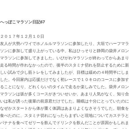
へっぽこマラソン日記67
２０１７年１２月１０日
友人が大勢ハワイでホノルルマラソンに参加したり、大垣でハーフマラ
ソンに参加して盛り上がっている中、私はひっそりと静岡の袋井メロン
マラソンに参加してきました。いびがわマラソンが終わってからあまり
走る時間が作れなかったので、後半のスタミナ切れを防止するために新
しい試みで少し筋トレをしてみましたが、目標は緩めの４時間半にしま
した。今回家内は応援だけでなく初レースで１０キロのコースに参加す
ることになり、どれくらいのタイムで走るか楽しみでした。袋井メロン
マラソンは坂が多くコースがきついせいか、あまり人気がなく、知り合
いは私が誘った後輩の前原君だけでした。睡眠は十分にとっていたのに
なぜかスタートから体が重く体調はあまりよくなさそうでした。朝食を
食べたのに、スタミナ切れになったらまずいと現地についてカステラと
バナナを食べてゼリーを飲んでドリンクを飲んだことが原因かもしれま