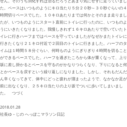
せん。そのうち消化すれば治るだろうとあまり気にせずに走っていまし
た。ペースはいつものようにキロ当たり５分２０秒～３０秒ぐらいの４
時間切りペースでした。１０キロあたりまでは何かとそのまま走りまし
たが、いつものようにスタート直前にトイレに行ったのに、いつものよ
うにいきたくなりました。我慢しきれず１６キロあたりで空いていたト
イレに行きハーフまではペースを守っていましたがなぜかまたトイレに
行きたくなり２１キロ付近で２回目のトイレに行きました。ハーフのタ
イムは１時間５８分ぐらい、何時ものようにぎりぎり４時間を切ること
ができるペースでした。ハーフを過ぎたころから体が重くなって、上り
坂に差し掛かるとペースを守るのがかなりつらくなり、下りになると何
とかペースを戻すという繰り返しになりました。しかし、それもだんだ
ん辛くなってきて、体中にどっと疲れが溜まったようで、なかなか足が
前に出なくなり、２５キロ当たりの上り坂でついに歩いてしまいまし
た。 つづく
2018.01.28
社長ゆ－じの へっぽこマラソン日記