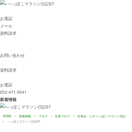
お電話
メール
資料請求
お問い合わせ
資料請求
お電話
052-471-9541
新着情報
HOME
>
新着情報
>
ブログ
>
社長ブログ
>
社長ゆ－じの へっぽこマラソン日記
>
へっぽこマラソン日記67