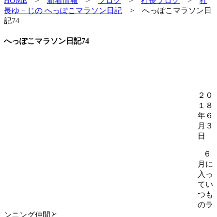
HOME
>
新着情報
>
ブログ
>
社長ブログ
>
社
長ゆ－じの へっぽこマラソン日記
>
へっぽこマラソン日
記74
へっぽこマラソン日記74
２０
１８
年６
月３
日
６
月に
入っ
てい
つも
のラ
ンニング仲間と