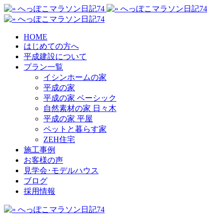
HOME
はじめての方へ
平成建設について
プラン一覧
イシンホームの家
平成の家
平成の家 ベーシック
自然素材の家 日々木
平成の家 平屋
ペットと暮らす家
ZEH住宅
施工事例
お客様の声
見学会･モデルハウス
ブログ
採用情報