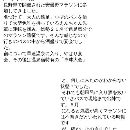
長野県で開催された安曇野マラソンに参
加してきました。
名づけて「大人の遠足」小型のバスを借
りて大型免許を持っているえんちゃん先
輩に運転を頼み、総勢２１名で遠足気分で
のマラソン遠征です。そんな感じなので
行きのバスの中から酒盛りで宴会でし
た。
宿について早速温泉に入り、やはり宴
会、その後は温泉宿特有の「卓球大会」
と、何しに来たのかわからない
状態？でした。
それでも朝風呂に入り酒を抜い
ていざバスで現地まで出陣で
す。６月
になると気温が高くマラソンに
は不向きだといわれている時期
です
が、確かにその通りでした。