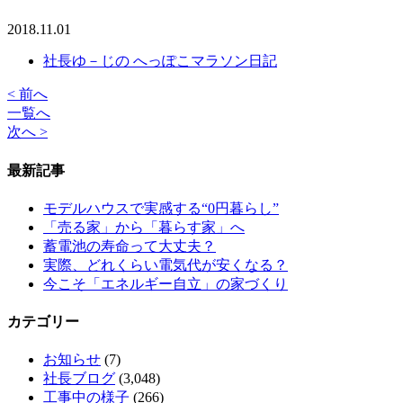
2018.11.01
社長ゆ－じの へっぽこマラソン日記
< 前へ
一覧へ
次へ >
最新記事
モデルハウスで実感する“0円暮らし”
「売る家」から「暮らす家」へ
蓄電池の寿命って大丈夫？
実際、どれくらい電気代が安くなる？
今こそ「エネルギー自立」の家づくり
カテゴリー
お知らせ
(7)
社長ブログ
(3,048)
工事中の様子
(266)